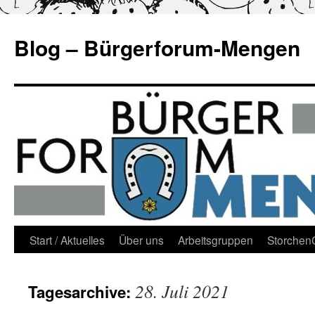
Blog – Bürgerforum-Mengen
Zum
Start / Aktuelles
Über uns
Arbeitsgruppen
Storche
Inhalt
28. Juli 2021
Tagesarchive:
springen