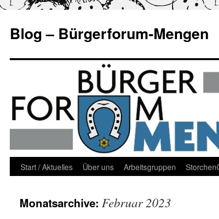
Blog – Bürgerforum-Mengen
Zum
Start / Aktuelles
Über uns
Arbeitsgruppen
Storche
Inhalt
Februar 2023
Monatsarchive:
springen