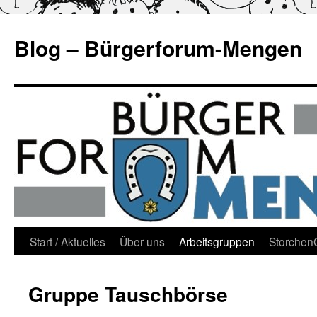
Blog – Bürgerforum-Mengen
Zum
Start / Aktuelles
Über uns
Arbeitsgruppen
Storche
Inhalt
Gruppe Tauschbörse
springen