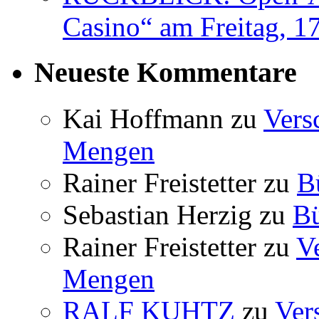
Casino“ am Freitag, 17
Neueste Kommentare
Kai Hoffmann
zu
Vers
Mengen
Rainer Freistetter
zu
B
Sebastian Herzig
zu
B
Rainer Freistetter
zu
V
Mengen
RALF KUHTZ
zu
Ver