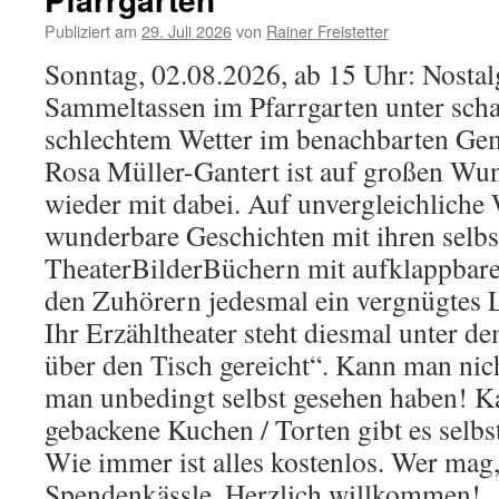
Publiziert am
29. Juli 2026
von
Rainer Freistetter
Sonntag, 02.08.2026, ab 15 Uhr: Nostal
Sammeltassen im Pfarrgarten unter sch
schlechtem Wetter im benachbarten Ge
Rosa Müller-Gantert ist auf großen Wu
wieder mit dabei. Auf unvergleichliche W
wunderbare Geschichten mit ihren selbst
TheaterBilderBüchern mit aufklappbare
den Zuhörern jedesmal ein vergnügtes L
Ihr Erzähltheater steht diesmal unter 
über den Tisch gereicht“. Kann man nic
man unbedingt selbst gesehen haben! Ka
gebackene Kuchen / Torten gibt es selbs
Wie immer ist alles kostenlos. Wer mag,
Spendenkässle. Herzlich willkommen!