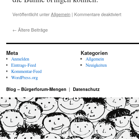
für
Veröffentlicht unter
Allgemein
|
Kommentare deaktiviert
RÜCKBL
Open-
←
Ältere Beiträge
AIr-
Theater
„Pilgerc
im
Meta
Kategorien
Casino“
Anmelden
Allgemein
am
Eintrags-Feed
Neuigkeiten
Freitag,
Kommentar-Feed
17.
WordPress.org
und
Samstag
Blog – Bürgerforum-Mengen
Datenschutz
18.
Juli
2026