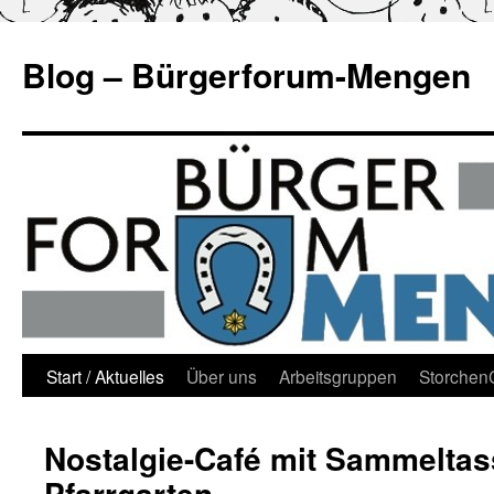
Blog – Bürgerforum-Mengen
Zum
Start / Aktuelles
Über uns
Arbeitsgruppen
Storche
Inhalt
Nostalgie-Café mit Sammeltas
springen
Pfarrgarten