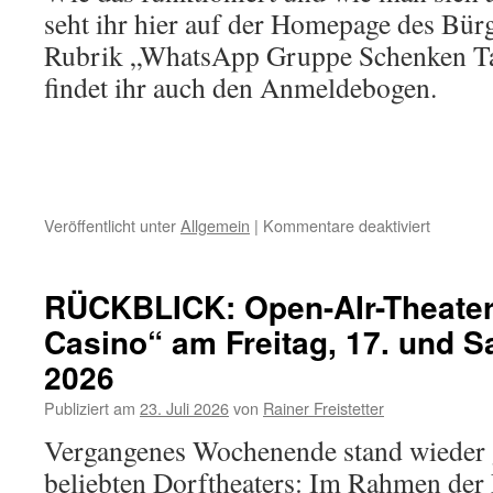
seht ihr hier auf der Homepage des Bür
Rubrik „WhatsApp Gruppe Schenken Ta
findet ihr auch den Anmeldebogen.
für
Veröffentlicht unter
Allgemein
|
Kommentare deaktiviert
WhatsAp
Gruppe
„Schenk
RÜCKBLICK: Open-AIr-Theater
Tausche
Casino“ am Freitag, 17. und Sa
Leihen“
für
2026
ganz
Schallsta
Publiziert am
23. Juli 2026
von
Rainer Freistetter
Vergangenes Wochenende stand wieder 
beliebten Dorftheaters: Im Rahmen der 