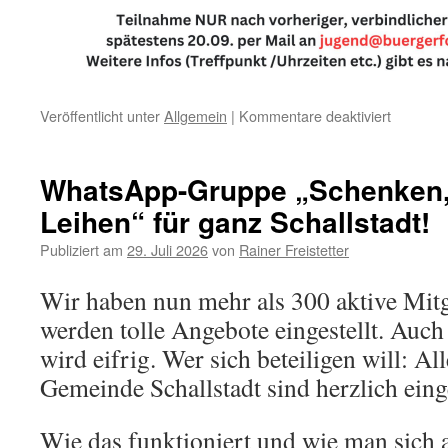
für
Veröffentlicht unter
Allgemein
|
Kommentare deaktiviert
Sportang
goes
Trampoli
WhatsApp-Gruppe „Schenken,
Leihen“ für ganz Schallstadt!
Publiziert am
29. Juli 2026
von
Rainer Freistetter
Wir haben nun mehr als 300 aktive Mitg
werden tolle Angebote eingestellt. Auch
wird eifrig. Wer sich beteiligen will: Al
Gemeinde Schallstadt sind herzlich ein
Wie das funktioniert und wie man sich