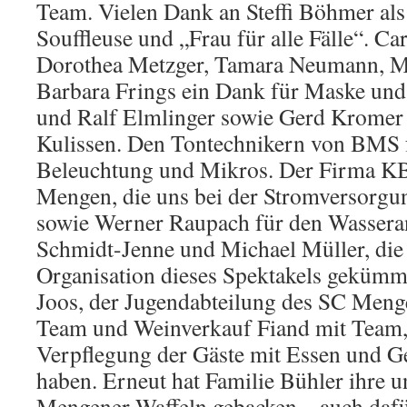
Team. Vielen Dank an Steffi Böhmer al
Souffleuse und „Frau für alle Fälle“. C
Dorothea Metzger, Tamara Neumann, M
Barbara Frings ein Dank für Maske und
und Ralf Elmlinger sowie Gerd Kromer f
Kulissen. Den Tontechnikern von BMS fü
Beleuchtung und Mikros. Der Firma KB
Mengen, die uns bei der Stromversorgun
sowie Werner Raupach für den Wasseran
Schmidt-Jenne und Michael Müller, die
Organisation dieses Spektakels gekümme
Joos, der Jugendabteilung des SC Menge
Team und Weinverkauf Fiand mit Team, 
Verpflegung der Gäste mit Essen und 
haben. Erneut hat Familie Bühler ihre u
Mengener Waffeln gebacken – auch dafü