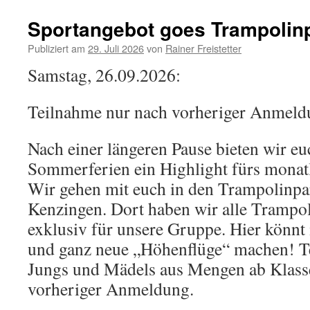
beim
Bücherz
Sportangebot goes Trampolin
im
Monat
Publiziert am
29. Juli 2026
von
Rainer Freistetter
August
Samstag, 26.09.2026:
Teilnahme nur nach vorheriger Anmeld
Nach einer längeren Pause bieten wir e
Sommerferien ein Highlight fürs monat
Wir gehen mit euch in den Trampolinp
Kenzingen. Dort haben wir alle Trampol
exklusiv für unsere Gruppe. Hier könnt
und ganz neue „Höhenflüge“ machen! T
Jungs und Mädels aus Mengen ab Klasse
vorheriger Anmeldung.