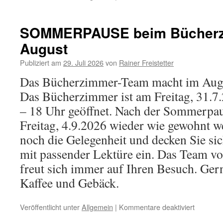
Nostalgie
Café
mit
SOMMERPAUSE beim Bücherz
Sammelt
August
im
Pfarrgar
Publiziert am
29. Juli 2026
von
Rainer Freistetter
Das Bücherzimmer-Team macht im Aug
Das Bücherzimmer ist am Freitag, 31.7.
– 18 Uhr geöffnet. Nach der Sommerpau
Freitag, 4.9.2026 wieder wie gewohnt wei
noch die Gelegenheit und decken Sie sic
mit passender Lektüre ein. Das Team 
freut sich immer auf Ihren Besuch. Ger
Kaffee und Gebäck.
für
Veröffentlicht unter
Allgemein
|
Kommentare deaktiviert
SOMME