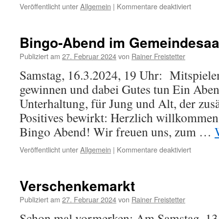
für
Veröffentlicht unter
Allgemein
|
Kommentare deaktiviert
General
des
Bürgerf
Bingo-Abend im Gemeindesaa
Publiziert am
27. Februar 2024
von
Rainer Freistetter
Samstag, 16.3.2024, 19 Uhr: Mitspiele
gewinnen und dabei Gutes tun Ein Abe
Unterhaltung, für Jung und Alt, der zus
Positives bewirkt: Herzlich willkomme
Bingo Abend! Wir freuen uns, zum …
für
Veröffentlicht unter
Allgemein
|
Kommentare deaktiviert
Bingo-
Abend
im
Verschenkemarkt
Gemeind
Publiziert am
27. Februar 2024
von
Rainer Freistetter
Schon mal vormerken: Am Samstag, 13.