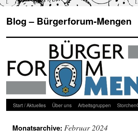
Blog – Bürgerforum-Mengen
Zum
Start / Aktuelles
Über uns
Arbeitsgruppen
Storche
Inhalt
Februar 2024
Monatsarchive:
springen