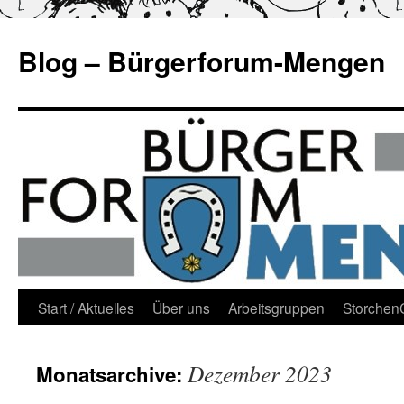
Blog – Bürgerforum-Mengen
Zum
Start / Aktuelles
Über uns
Arbeitsgruppen
Storche
Inhalt
Dezember 2023
Monatsarchive:
springen