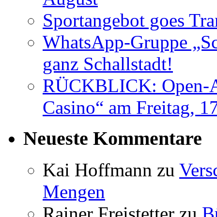
Sportangebot goes Tr
WhatsApp-Gruppe „Sch
ganz Schallstadt!
RÜCKBLICK: Open-AIr
Casino“ am Freitag, 17
Neueste Kommentare
Kai Hoffmann
zu
Vers
Mengen
Rainer Freistetter
zu
B