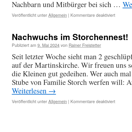
Nachbarn und Mitbürger bei sich …
We
für
Veröffentlicht unter
Allgemein
|
Kommentare deaktiviert
WANDE
Wer
möchte
Nachwuchs im Storchennest!
in
diesem
Publiziert am
9. Mai 2024
von
Rainer Freistetter
Sommer
Seit letzter Woche sieht man 2 geschlüp
Gastgeb
sein?
auf der Martinskirche. Wir freuen uns s
die Kleinen gut gedeihen. Wer auch mal 
Stube von Familie Storch werfen will: 
Weiterlesen
→
für
Veröffentlicht unter
Allgemein
|
Kommentare deaktiviert
Nachwuc
im
Storchen