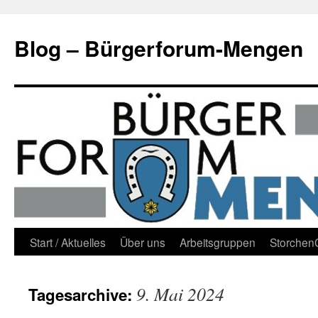
Blog – Bürgerforum-Mengen
Zum
Start / Aktuelles
Über uns
Arbeitsgruppen
Storche
Inhalt
9. Mai 2024
Tagesarchive:
springen