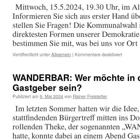
Mittwoch, 15.5.2024, 19.30 Uhr, im A
Informieren Sie sich aus erster Hand üb
stellen Sie Fragen! Die Kommunalwahl is
direktesten Formen unserer Demokratie
bestimmen Sie mit, was bei uns vor Or
für
Veröffentlicht unter
Allgemein
|
Kommentare deaktiviert
Vorstell
der
Kandida
WANDERBAR: Wer möchte in 
zur
Gastgeber sein?
Gemeinde
Publiziert am
9. Mai 2024
von
Rainer Freistetter
Im letzten Sommer hatten wir die Idee,
stattfindenden Bürgertreff mitten ins Do
rollenden Theke, der sogenannten „
hatte, konnte dabei an einem Abend Gas