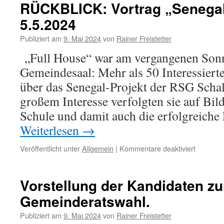
RÜCKBLICK: Vortrag „Senegal
5.5.2024
Publiziert am
9. Mai 2024
von
Rainer Freistetter
„Full House“ war am vergangenen Sonn
Gemeindesaal: Mehr als 50 Interessiert
über das Senegal-Projekt der RSG Scha
großem Interesse verfolgten sie auf Bil
Schule und damit auch die erfolgreich
Weiterlesen
→
für
Veröffentlicht unter
Allgemein
|
Kommentare deaktiviert
RÜCKBL
Vortrag
„Senegal
Vorstellung der Kandidaten zu
Projekt“
Gemeinderatswahl.
am
5.5.2024
Publiziert am
9. Mai 2024
von
Rainer Freistetter